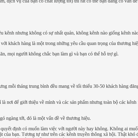
, dịch vụ của bạn có chất lượng tốt) thì rất có thể bạn đang có vấn đề
ều kênh nhưng không có sự nhất quán, không kênh nào giống kênh nào 
ng với khách hàng là một trong những yêu cầu quan trọng của thương hiệ
n, mọi người không chắc bạn làm gì và bạn có thể hỗ trợ gì.
g mỗi tháng trung bình đều mang về tối thiểu 30-50 khách hàng đăng k
 là nơi để giới thiệu về mình và các sản phẩm nhưng toàn bộ các kênh 
ó ngàng tới, đó là một vấn đề về thương hiệu.
 quyết định có muốn làm việc với người này hay không. Không ai muốn 
ặt của bạn. Tương tự như trên các kênh truyền thông xã hội. Thật khó 