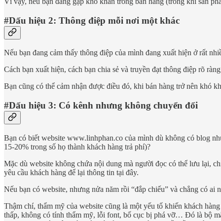
Vì vậy, nếu bạn đang gặp khó khăn trong bán hàng (trong khi sản phẩm
#Dấu hiệu 2: Thông điệp mỗi nơi một khác
Nếu bạn đang cảm thấy thông điệp của mình đang xuất hiện ở rất nhi
Cách bạn xuất hiện, cách bạn chia sẻ và truyền đạt thông điệp rõ rà
Bạn cũng có thể cảm nhận được điều đó, khi bán hàng trở nên khó khă
#Dấu hiệu 3: Có kênh nhưng không chuyển đổi
Bạn có biết website www.linhphan.co của mình dù không có blog nhưn
15-20% trong số họ thành khách hàng trả phí)?
Mặc dù website không chứa nội dung mà người đọc có thể lưu lại, chỉ
yêu cầu khách hàng để lại thông tin tại đây.
Nếu bạn có website, nhưng nửa năm rồi “đắp chiếu” và chẳng có ai ng
Thậm chí, thẩm mỹ của website cũng là một yếu tố khiến khách hàng
thấp, không có tính thẩm mỹ, lỗi font, bố cục bị phá vỡ… Đó là bộ m