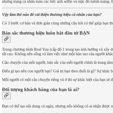
nhưng trang cá nhân toàn các bức ảnh selfie và mặc đồ tuềnh toàng. 
Vậy làm thế nào để cải thiện thương hiệu cá nhân của bạn?
Có 3 bước cơ bản và đơn giản cùng những câu hỏi có thể giúp bạn thự
Bản sắc thương hiệu luôn bắt đầu từ BẠN
Trong chương trình Real You (cấp độ 1 trong tạo ảnh hưởng và xây dự
rất cao. Không nên sống và làm việc như một bản sao của người khác
Câu chuyện của mỗi người, bản sắc của mỗi người chính là trung tâm
Điều gì tạo nên con người bạn? Giá trị bạn theo đuổi là gì? Sự khác b
Mỗi người có một câu chuyện riêng và ở đó sự khác biệt của bạn sẽ đ
Đối tượng khách hàng của bạn là ai?
Bạn có thể tạo nội dung cả ngày, nhưng nếu không có ai nhận được nh