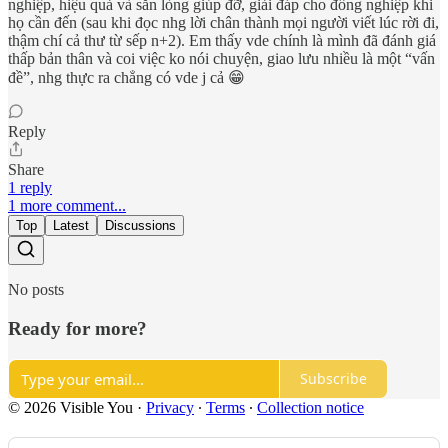
nghiệp, hiệu quả và sẵn lòng giúp đỡ, giải đáp cho đồng nghiệp khi
họ cần đến (sau khi đọc nhg lời chân thành mọi người viết lúc rời đi,
thậm chí cả thư từ sếp n+2). Em thấy vde chính là mình đã đánh giá
thấp bản thân và coi việc ko nói chuyện, giao lưu nhiều là một “vấn
đề”, nhg thực ra chẳng có vde j cả 😁
Reply
Share
1 reply
1 more comment...
Top
Latest
Discussions
No posts
Ready for more?
Subscribe
© 2026 Visible You
·
Privacy
∙
Terms
∙
Collection notice