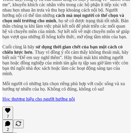
me”, khuyến khích các nhân viên trong các bộ phận ít tiếp xúc với
nhau hẹn nhau ăn trưa và thu hẹp khoảng cách nội bộ. Người
hướng nội có thể tìm những
cách mà mọi người có thể chọn và
chọn môi trường cho mình
, họ sẽ có được trạng thái tốt nhất. Bản
thân chúng ta khi làm việc phải kết nối để phát triển các mối quan
hệ và chuyên môn của mình. Sự kết nối về mặt chuyên môn sẽ giúp
bạn vượt qua những lỗ hổng kiến thức, mở rộng tầm nhìn của bạn.
Cuối cùng là hãy
sử dụng thời gian chết của bạn một cách có
chiến lược hơn
. Thay vì đồng ý rồi cảm thấy không thoải mái, hãy
biết nói “Để em suy nghĩ thêm”. Hãy thoải mái khi những người
bạn hoặc đồng nghiệp của mình tán gẫu tụ tập sau giờ làm việc còn
bạn thì ngồi nhà đọc sách hoặc làm các hoạt động sáng tạo của
mình.
Mỗi người có những lựa chọn riêng phù hợp với cuộc sống và xu
hướng tự nhiên của họ. Không có đúng, không có sai!
Học thương hiệu cho người hướng nội
7
2