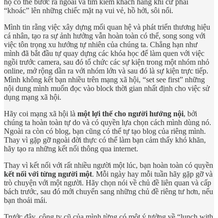
họ có thể bước ra ngoài và tìm kiếm khách hàng khi cứ phải
“khoác” lên những chiếc mặt nạ vui vẻ, hồ hởi, sôi nổi.
Mình tin rằng việc xây dựng mối quan hệ và phát triển thương hiệu
cá nhân, tạo ra sự ảnh hưởng vẫn hoàn toàn có thể, song song với
việc tôn trọng xu hướng tự nhiên của chúng ta. Chẳng hạn như
mình đã bắt đầu tự quay dựng các khóa học để làm quen với việc
ngồi trước camera, sau đó tổ chức các sự kiện trong một nhóm nhỏ
online, mở rộng dần ra với nhóm lớn và sau đó là sự kiện trực tiếp.
Mình không kết bạn nhiều trên mạng xã hội, “set see first” những
nội dung mình muốn đọc vào block thời gian nhất định cho việc sử
dụng mạng xã hội.
Hãy coi mạng xã hội là
một lợi thế cho người hướng nội
, bởi
chúng ta hoàn toàn tự do và có quyền lựa chọn cách mình dùng nó.
Ngoài ra còn có blog, bạn cũng có thể tự tạo blog của riêng mình.
Thay vì gặp gỡ ngoài đời thực có thể làm bạn cảm thấy khó khăn,
hãy tạo ra những kết nối thông qua internet.
Thay vì kết nối với rất nhiều người một lúc, bạn hoàn toàn có quyền
kết nối với từng người một
. Mỗi ngày hay mỗi tuần hãy gặp gỡ và
trò chuyện với một người. Hãy chọn nói về chủ đề liên quan và cấp
bách trước, sau đó mới chuyển sang những chủ đề riêng tư hơn, nếu
bạn thoải mái.
Trước đây, công ty cũ của mình từng có một ý tưởng về “lunch with