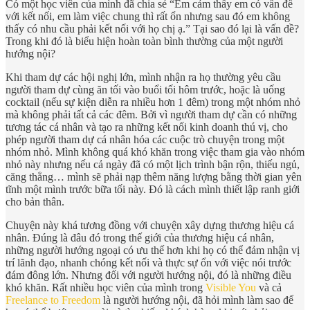
Có một học viên của mình đã chia sẻ “Em cảm thấy em có vấn đề
với kết nối, em làm việc chung thì rất ổn nhưng sau đó em không
thấy có nhu cầu phải kết nối với họ chị ạ.” Tại sao đó lại là vấn đề?
Trong khi đó là biểu hiện hoàn toàn bình thường của một người
hướng nội?
Khi tham dự các hội nghị lớn, mình nhận ra họ thường yêu cầu
người tham dự cùng ăn tối vào buổi tối hôm trước, hoặc là uống
cocktail (nếu sự kiện diễn ra nhiều hơn 1 đêm) trong một nhóm nhỏ
mà không phải tất cả các đêm. Bởi vì người tham dự cần có những
tương tác cá nhân và tạo ra những kết nối kinh doanh thú vị, cho
phép người tham dự cá nhân hóa các cuộc trò chuyện trong một
nhóm nhỏ. Mình không quá khó khăn trong việc tham gia vào nhóm
nhỏ này nhưng nếu cả ngày đã có một lịch trình bận rộn, thiếu ngủ,
căng thẳng… mình sẽ phải nạp thêm năng lượng bằng thời gian yên
tĩnh một mình trước bữa tối này. Đó là cách mình thiết lập ranh giới
cho bản thân.
Chuyện này khá tương đồng với chuyện xây dựng thương hiệu cá
nhân. Đúng là đâu đó trong thế giới của thương hiệu cá nhân,
những người hướng ngoại có ưu thế hơn khi họ có thể đảm nhận vị
trí lãnh đạo, nhanh chóng kết nối và thực sự ổn với việc nói trước
đám đông lớn. Nhưng đối với người hướng nội, đó là những điều
khó khăn. Rất nhiều học viên của mình trong
Visible You
và cả
Freelance to Freedom
là người hướng nội, đã hỏi mình làm sao để