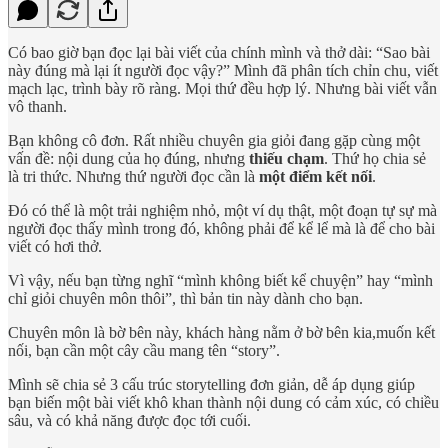
Có bao giờ bạn đọc lại bài viết của chính mình và thở dài: “Sao bài
này đúng mà lại ít người đọc vậy?” Mình đã phân tích chỉn chu, viết
mạch lạc, trình bày rõ ràng. Mọi thứ đều hợp lý. Nhưng bài viết vẫn
vô thanh.
Bạn không cô đơn. Rất nhiều chuyên gia giỏi đang gặp cùng một
vấn đề: nội dung của họ đúng, nhưng
thiếu chạm
. Thứ họ chia sẻ
là tri thức. Nhưng thứ người đọc cần là
một điểm kết nối
.
Đó có thể là một trải nghiệm nhỏ, một ví dụ thật, một đoạn tự sự mà
người đọc thấy mình trong đó, không phải để kể lể mà là để cho bài
viết có hơi thở.
Vì vậy, nếu bạn từng nghĩ “mình không biết kể chuyện” hay “mình
chỉ giỏi chuyên môn thôi”, thì bản tin này dành cho bạn.
Chuyên môn là bờ bên này, khách hàng nằm ở bờ bên kia,muốn kết
nối, bạn cần một cây cầu mang tên “story”.
Mình sẽ chia sẻ 3 cấu trúc storytelling đơn giản, dễ áp dụng giúp
bạn biến một bài viết khô khan thành nội dung có cảm xúc, có chiều
sâu, và có khả năng được đọc tới cuối.