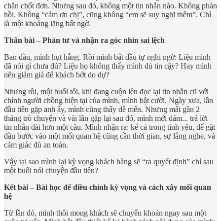
chắn chốt đơn. Nhưng sau đó, không một tin nhắn nào. Không phản
hồi. Không “cảm ơn chị”, cũng không “em sẽ suy nghĩ thêm”. Chỉ
là một khoảng lặng bất ngờ.
Thân bài – Phản tư và nhận ra góc nhìn sai lệch
Ban đầu, mình hụt hẫng. Rồi mình bắt đầu tự nghi ngờ: Liệu mình
đã nói gì chưa đủ? Liệu họ không thấy mình đủ tin cậy? Hay mình
nên giảm giá để khách bớt do dự?
Nhưng rồi, một buổi tối, khi đang cuộn lên đọc lại tin nhắn cũ với
chính người chồng hiện tại của mình, mình bật cười. Ngày xưa, lần
đầu tiên gặp anh ấy, mình cũng thấy dễ mến. Nhưng mất gần 2
tháng trò chuyện và vài lần gặp lại sau đó, mình mới dám... trả lời
tin nhắn dài hơn một câu. Mình nhận ra: kể cả trong tình yêu, để gật
đầu bước vào một mối quan hệ cũng cần thời gian, sự lắng nghe, và
cảm giác đủ an toàn.
Vậy tại sao mình lại kỳ vọng khách hàng sẽ “ra quyết định” chỉ sau
một buổi nói chuyện đầu tiên?
Kết bài – Bài học để điều chỉnh kỳ vọng và cách xây mối quan
hệ
Từ lần đó, mình thôi mong khách sẽ chuyển khoản ngay sau một