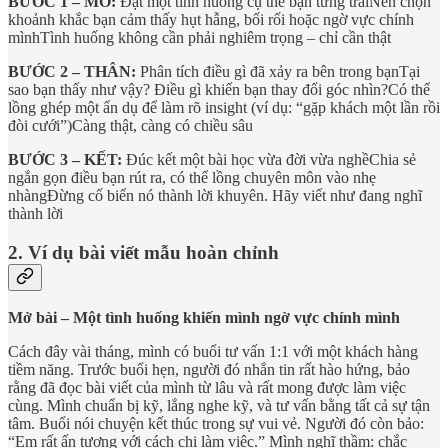
BƯỚC 1 – MỞ:
Đặt một tình huống cụ thể bạn từng trảiNên chọn
khoảnh khắc bạn cảm thấy hụt hẫng, bối rối hoặc ngờ vực chính
mìnhTình huống không cần phải nghiêm trọng – chỉ cần thật
BƯỚC 2 – THÂN:
Phân tích điều gì đã xảy ra bên trong bạnTại
sao bạn thấy như vậy? Điều gì khiến bạn thay đổi góc nhìn?Có thể
lồng ghép một ẩn dụ để làm rõ insight (ví dụ: “gặp khách một lần rồi
đòi cưới”)Càng thật, càng có chiều sâu
BƯỚC 3 – KẾT:
Đúc kết một bài học vừa đời vừa nghềChia sẻ
ngắn gọn điều bạn rút ra, có thể lồng chuyên môn vào nhẹ
nhàngĐừng cố biến nó thành lời khuyên. Hãy viết như đang nghĩ
thành lời
2. Ví dụ bài viết mẫu hoàn chỉnh
Mở bài – Một tình huống khiến mình ngờ vực chính mình
Cách đây vài tháng, mình có buổi tư vấn 1:1 với một khách hàng
tiềm năng. Trước buổi hẹn, người đó nhắn tin rất hào hứng, bảo
rằng đã đọc bài viết của mình từ lâu và rất mong được làm việc
cùng. Mình chuẩn bị kỹ, lắng nghe kỹ, và tư vấn bằng tất cả sự tận
tâm. Buổi nói chuyện kết thúc trong sự vui vẻ. Người đó còn bảo:
“Em rất ấn tượng với cách chị làm việc.” Mình nghĩ thầm: chắc