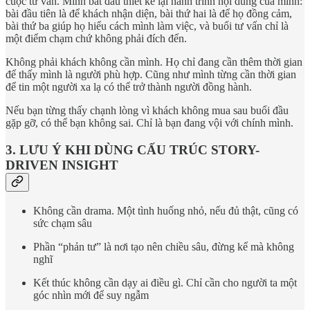
cuộc tư vấn. Mình bắt đầu thiết kế lại hành trình nội dung của mình:
bài đầu tiên là để khách nhận diện, bài thứ hai là để họ đồng cảm,
bài thứ ba giúp họ hiểu cách mình làm việc, và buổi tư vấn chỉ là
một điểm chạm chứ không phải đích đến.
Không phải khách không cần mình. Họ chỉ đang cần thêm thời gian
để thấy mình là người phù hợp. Cũng như mình từng cần thời gian
để tin một người xa lạ có thể trở thành người đồng hành.
Nếu bạn từng thấy chạnh lòng vì khách không mua sau buổi đầu
gặp gỡ, có thể bạn không sai. Chỉ là bạn đang vội với chính mình.
3. LƯU Ý KHI DÙNG CẤU TRÚC STORY-
DRIVEN INSIGHT
Không cần drama. Một tình huống nhỏ, nếu đủ thật, cũng có
sức chạm sâu
Phần “phản tư” là nơi tạo nên chiều sâu, đừng kể mà không
nghĩ
Kết thúc không cần dạy ai điều gì. Chỉ cần cho người ta một
góc nhìn mới để suy ngẫm